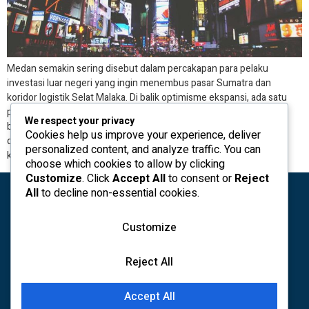
Medan semakin sering disebut dalam percakapan para pelaku
investasi luar negeri yang ingin menembus pasar Sumatra dan
koridor logistik Selat Malaka. Di balik optimisme ekspansi, ada satu
pekerjaan sunyi yang kerap menentukan apakah rencana bisnis
We respect your privacy
berjalan mulus atau tersendat: layanan hukum. Bagi investor asing
Cookies help us improve your experience, deliver
dan perusahaan internasional, Medan menawarkan dinamika yang
personalized content, and analyze traffic. You can
khas—dari kebutuhan perizinan perusahaan […]
choose which cookies to allow by clicking
Customize
. Click
Accept All
to consent or
Reject
All
to decline non-essential cookies.
Customize
Reject All
kontak
Tim
Pemberitahuan hukum
Peta situs
Accept All