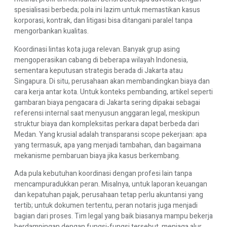
spesialisasi berbeda; pola ini lazim untuk memastikan kasus
korporasi, kontrak, dan litigasi bisa ditangani paralel tanpa
mengorbankan kualitas.
Koordinasi lintas kota juga relevan. Banyak grup asing
mengoperasikan cabang di beberapa wilayah Indonesia,
sementara keputusan strategis berada di Jakarta atau
Singapura. Di situ, perusahaan akan membandingkan biaya dan
cara kerja antar kota. Untuk konteks pembanding, artikel seperti
gambaran biaya pengacara di Jakarta
sering dipakai sebagai
referensi internal saat menyusun anggaran legal, meskipun
struktur biaya dan kompleksitas perkara dapat berbeda dari
Medan. Yang krusial adalah transparansi scope pekerjaan: apa
yang termasuk, apa yang menjadi tambahan, dan bagaimana
mekanisme pembaruan biaya jika kasus berkembang.
Ada pula kebutuhan koordinasi dengan profesi lain tanpa
mencampuradukkan peran. Misalnya, untuk laporan keuangan
dan kepatuhan pajak, perusahaan tetap perlu akuntansi yang
tertib; untuk dokumen tertentu, peran notaris juga menjadi
bagian dari proses. Tim legal yang baik biasanya mampu bekerja
berdampingan dengan fungsi-fungsi tersebut, menjaga alur