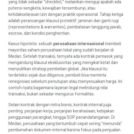
yang tidak sekadar “checklist,” melainkan menguji apakah ada
potensi sengketa, kewajiban tersembunyi, atau
ketidakselarasan izin dengan praktik operasional. Tahap ketiga
adalah perancangan klausul protektif: jaminan dan ganti rugi
(representations & warranties), pembatasan tanggung jawab,
escrow, dan kondisi penghentian.
Kasus hipotetis: sebuah
perusahaan internasional
membeli
mayoritas saham perusahaan lokal yang sudah berjalan di
Medan. Setelah transaksi, ternyata ada kontrak pemasok yang
mengandung klausul eksklusivitas yang mengikat ketat dan
menyulitkan strategi pembelian global. Jika klausul itu
terdeteksi sejak due diligence, pembeli bisa meminta
renegosiasi sebelum penutupan atau menyesuaikan harga. Ini
contoh nyata bagaimana layanan legal melindungi nilai
transaksi, bukan sekadar mengurus formalitas.
Selain kontrak dengan mitra bisnis, kontrak internal juga
penting: perjanjian kerja, perjanjian kerahasiaan, kebijakan
penggunaan perangkat, hingga SOP penandatanganan. Di
Medan, perusahaan yang bertumbuh cepat sering “menunda”
pembenahan dokumen internal karena fokus pada penjualan.