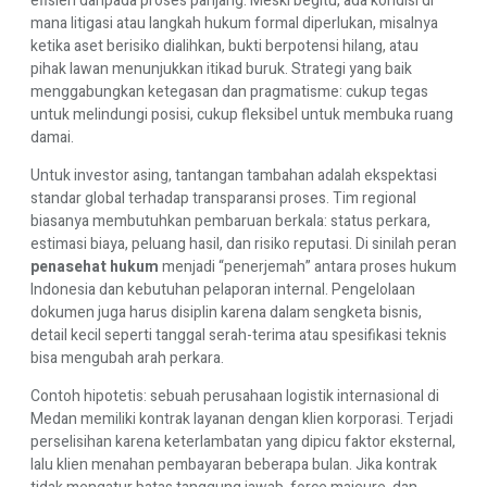
efisien daripada proses panjang. Meski begitu, ada kondisi di
mana litigasi atau langkah hukum formal diperlukan, misalnya
ketika aset berisiko dialihkan, bukti berpotensi hilang, atau
pihak lawan menunjukkan itikad buruk. Strategi yang baik
menggabungkan ketegasan dan pragmatisme: cukup tegas
untuk melindungi posisi, cukup fleksibel untuk membuka ruang
damai.
Untuk investor asing, tantangan tambahan adalah ekspektasi
standar global terhadap transparansi proses. Tim regional
biasanya membutuhkan pembaruan berkala: status perkara,
estimasi biaya, peluang hasil, dan risiko reputasi. Di sinilah peran
penasehat hukum
menjadi “penerjemah” antara proses hukum
Indonesia dan kebutuhan pelaporan internal. Pengelolaan
dokumen juga harus disiplin karena dalam sengketa bisnis,
detail kecil seperti tanggal serah-terima atau spesifikasi teknis
bisa mengubah arah perkara.
Contoh hipotetis: sebuah perusahaan logistik internasional di
Medan memiliki kontrak layanan dengan klien korporasi. Terjadi
perselisihan karena keterlambatan yang dipicu faktor eksternal,
lalu klien menahan pembayaran beberapa bulan. Jika kontrak