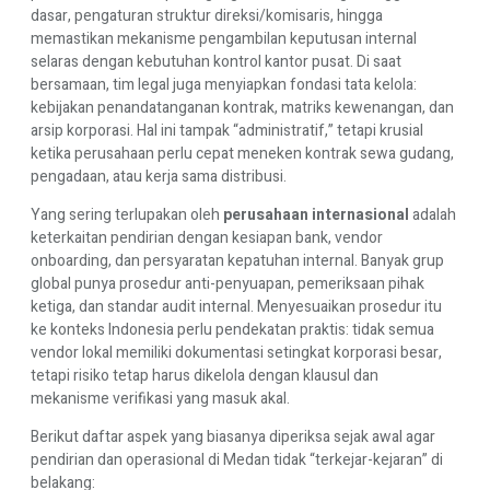
dasar, pengaturan struktur direksi/komisaris, hingga
memastikan mekanisme pengambilan keputusan internal
selaras dengan kebutuhan kontrol kantor pusat. Di saat
bersamaan, tim legal juga menyiapkan fondasi tata kelola:
kebijakan penandatanganan kontrak, matriks kewenangan, dan
arsip korporasi. Hal ini tampak “administratif,” tetapi krusial
ketika perusahaan perlu cepat meneken kontrak sewa gudang,
pengadaan, atau kerja sama distribusi.
Yang sering terlupakan oleh
perusahaan internasional
adalah
keterkaitan pendirian dengan kesiapan bank, vendor
onboarding, dan persyaratan kepatuhan internal. Banyak grup
global punya prosedur anti-penyuapan, pemeriksaan pihak
ketiga, dan standar audit internal. Menyesuaikan prosedur itu
ke konteks Indonesia perlu pendekatan praktis: tidak semua
vendor lokal memiliki dokumentasi setingkat korporasi besar,
tetapi risiko tetap harus dikelola dengan klausul dan
mekanisme verifikasi yang masuk akal.
Berikut daftar aspek yang biasanya diperiksa sejak awal agar
pendirian dan operasional di Medan tidak “terkejar-kejaran” di
belakang: