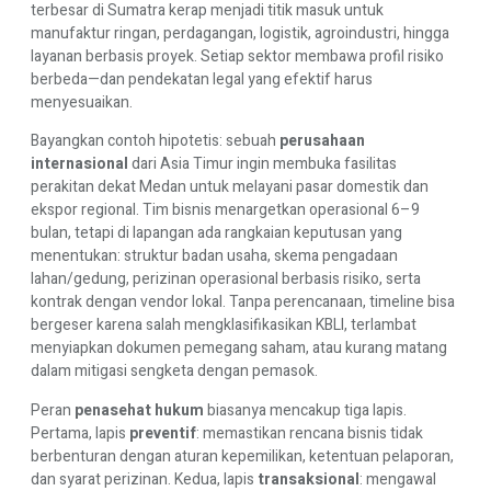
terbesar di Sumatra kerap menjadi titik masuk untuk
manufaktur ringan, perdagangan, logistik, agroindustri, hingga
layanan berbasis proyek. Setiap sektor membawa profil risiko
berbeda—dan pendekatan legal yang efektif harus
menyesuaikan.
Bayangkan contoh hipotetis: sebuah
perusahaan
internasional
dari Asia Timur ingin membuka fasilitas
perakitan dekat Medan untuk melayani pasar domestik dan
ekspor regional. Tim bisnis menargetkan operasional 6–9
bulan, tetapi di lapangan ada rangkaian keputusan yang
menentukan: struktur badan usaha, skema pengadaan
lahan/gedung, perizinan operasional berbasis risiko, serta
kontrak dengan vendor lokal. Tanpa perencanaan, timeline bisa
bergeser karena salah mengklasifikasikan KBLI, terlambat
menyiapkan dokumen pemegang saham, atau kurang matang
dalam mitigasi sengketa dengan pemasok.
Peran
penasehat hukum
biasanya mencakup tiga lapis.
Pertama, lapis
preventif
: memastikan rencana bisnis tidak
berbenturan dengan aturan kepemilikan, ketentuan pelaporan,
dan syarat perizinan. Kedua, lapis
transaksional
: mengawal