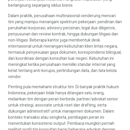
berlangsung sepanjang siklus bisnis.
Dalam praktik, perusahaan multinasional cenderung mencari
tim yang mampu menangani spektrum pekerjaan: pendirian dan
perubahan korporasi, advisory perizinan, legal due diligence,
penyusunan dan review kontrak, hingga dukungan litigasi dan
non-litigasi. Beberapa kantor juga membentuk desk
internasional untuk menangani kebutuhan klien lintas negara,
termasuk penyesuaian gaya dokumen, korespondensi bilingual,
dan koordinasi dengan konsultan luar negeri. Kebutuhan ini
meningkat ketika perusahaan memiliki standar internal yang
ketat tentang anti-korupsi, perlindungan data, dan tata kelola
vendor.
Penting pula memahami struktur tim. Di banyak praktik hukum
Indonesia, pekerjaan tidak hanya ditangani satu orang,
melainkan tim dengan peran berbeda: partner/advokat senior
untuk strategi, associate untuk riset dan drafting, serta
dukungan administratif untuk manajemen dokumen. Dalam
konteks transaksi atau sengketa, pembagian peran ini
menentukan konsistensi output. Pembaca mungkin pernah
melihat profil tim konsultan berisi beberapa advokat dengan