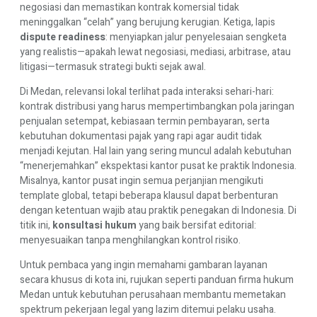
negosiasi dan memastikan kontrak komersial tidak
meninggalkan “celah” yang berujung kerugian. Ketiga, lapis
dispute readiness
: menyiapkan jalur penyelesaian sengketa
yang realistis—apakah lewat negosiasi, mediasi, arbitrase, atau
litigasi—termasuk strategi bukti sejak awal.
Di Medan, relevansi lokal terlihat pada interaksi sehari-hari:
kontrak distribusi yang harus mempertimbangkan pola jaringan
penjualan setempat, kebiasaan termin pembayaran, serta
kebutuhan dokumentasi pajak yang rapi agar audit tidak
menjadi kejutan. Hal lain yang sering muncul adalah kebutuhan
“menerjemahkan” ekspektasi kantor pusat ke praktik Indonesia.
Misalnya, kantor pusat ingin semua perjanjian mengikuti
template global, tetapi beberapa klausul dapat berbenturan
dengan ketentuan wajib atau praktik penegakan di Indonesia. Di
titik ini,
konsultasi hukum
yang baik bersifat editorial:
menyesuaikan tanpa menghilangkan kontrol risiko.
Untuk pembaca yang ingin memahami gambaran layanan
secara khusus di kota ini, rujukan seperti
panduan firma hukum
Medan untuk kebutuhan perusahaan
membantu memetakan
spektrum pekerjaan legal yang lazim ditemui pelaku usaha.