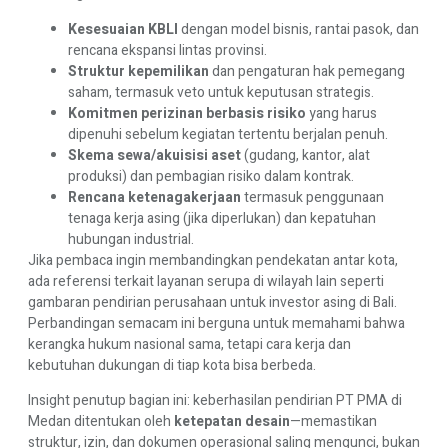
Kesesuaian KBLI
dengan model bisnis, rantai pasok, dan
rencana ekspansi lintas provinsi.
Struktur kepemilikan
dan pengaturan hak pemegang
saham, termasuk veto untuk keputusan strategis.
Komitmen perizinan berbasis risiko
yang harus
dipenuhi sebelum kegiatan tertentu berjalan penuh.
Skema sewa/akuisisi aset
(gudang, kantor, alat
produksi) dan pembagian risiko dalam kontrak.
Rencana ketenagakerjaan
termasuk penggunaan
tenaga kerja asing (jika diperlukan) dan kepatuhan
hubungan industrial.
Jika pembaca ingin membandingkan pendekatan antar kota,
ada referensi terkait layanan serupa di wilayah lain seperti
gambaran pendirian perusahaan untuk investor asing di Bali
.
Perbandingan semacam ini berguna untuk memahami bahwa
kerangka hukum nasional sama, tetapi cara kerja dan
kebutuhan dukungan di tiap kota bisa berbeda.
Insight penutup bagian ini: keberhasilan pendirian PT PMA di
Medan ditentukan oleh
ketepatan desain
—memastikan
struktur, izin, dan dokumen operasional saling mengunci, bukan