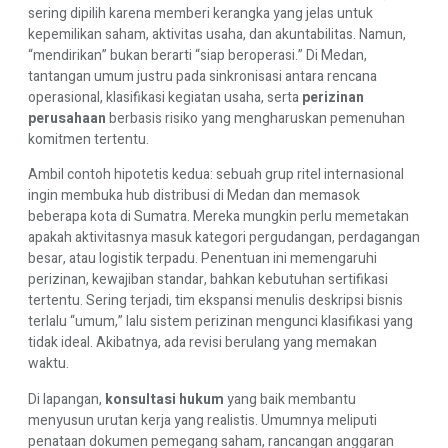
sering dipilih karena memberi kerangka yang jelas untuk
kepemilikan saham, aktivitas usaha, dan akuntabilitas. Namun,
“mendirikan” bukan berarti “siap beroperasi.” Di Medan,
tantangan umum justru pada sinkronisasi antara rencana
operasional, klasifikasi kegiatan usaha, serta
perizinan
perusahaan
berbasis risiko yang mengharuskan pemenuhan
komitmen tertentu.
Ambil contoh hipotetis kedua: sebuah grup ritel internasional
ingin membuka hub distribusi di Medan dan memasok
beberapa kota di Sumatra. Mereka mungkin perlu memetakan
apakah aktivitasnya masuk kategori pergudangan, perdagangan
besar, atau logistik terpadu. Penentuan ini memengaruhi
perizinan, kewajiban standar, bahkan kebutuhan sertifikasi
tertentu. Sering terjadi, tim ekspansi menulis deskripsi bisnis
terlalu “umum,” lalu sistem perizinan mengunci klasifikasi yang
tidak ideal. Akibatnya, ada revisi berulang yang memakan
waktu.
Di lapangan,
konsultasi hukum
yang baik membantu
menyusun urutan kerja yang realistis. Umumnya meliputi
penataan dokumen pemegang saham, rancangan anggaran