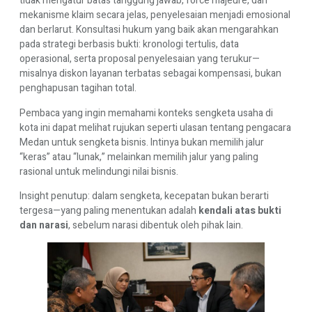
tidak mengatur batas tanggung jawab, force majeure, dan
mekanisme klaim secara jelas, penyelesaian menjadi emosional
dan berlarut. Konsultasi hukum yang baik akan mengarahkan
pada strategi berbasis bukti: kronologi tertulis, data
operasional, serta proposal penyelesaian yang terukur—
misalnya diskon layanan terbatas sebagai kompensasi, bukan
penghapusan tagihan total.
Pembaca yang ingin memahami konteks sengketa usaha di
kota ini dapat melihat rujukan seperti
ulasan tentang pengacara
Medan untuk sengketa bisnis
. Intinya bukan memilih jalur
“keras” atau “lunak,” melainkan memilih jalur yang paling
rasional untuk melindungi nilai bisnis.
Insight penutup: dalam sengketa, kecepatan bukan berarti
tergesa—yang paling menentukan adalah
kendali atas bukti
dan narasi
, sebelum narasi dibentuk oleh pihak lain.