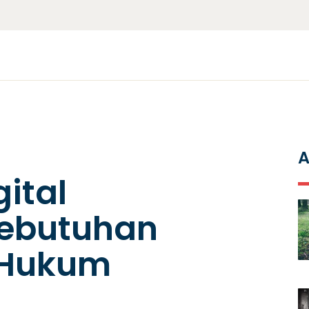
A
ital
Kebutuhan
 Hukum