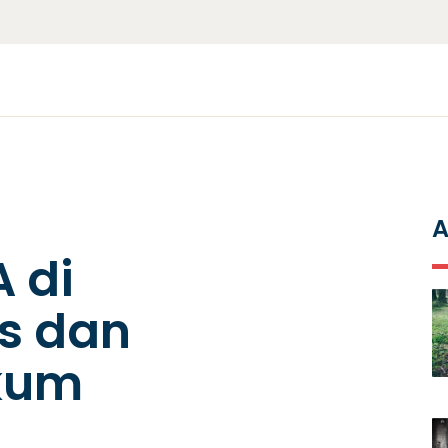
A
 di
es dan
kum